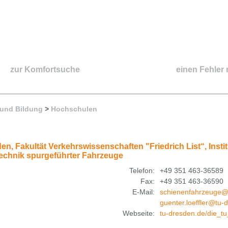
zur Komfortsuche
einen Fehler
 und Bildung
>
Hochschulen
en, Fakultät Verkehrswissenschaften "Friedrich List“, Inst
Technik spurgeführter Fahrzeuge
Telefon:
+49 351 463-36589
Fax:
+49 351 463-36590
E-Mail:
schienenfahrzeuge@
guenter.loeffler@tu-
Webseite:
tu-dresden.de/die_tu